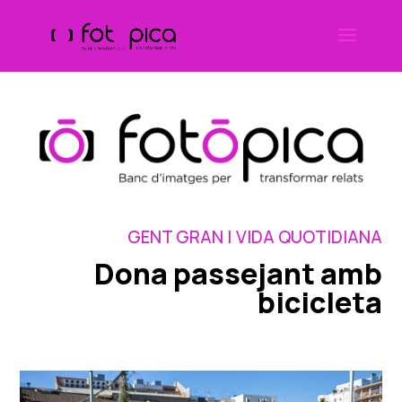
Skip
to
content
GENT GRAN | VIDA QUOTIDIANA
Dona passejant amb
bicicleta