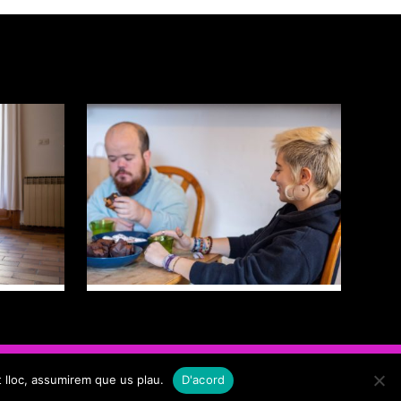
Amb el suport de
t lloc, assumirem que us plau.
D'acord