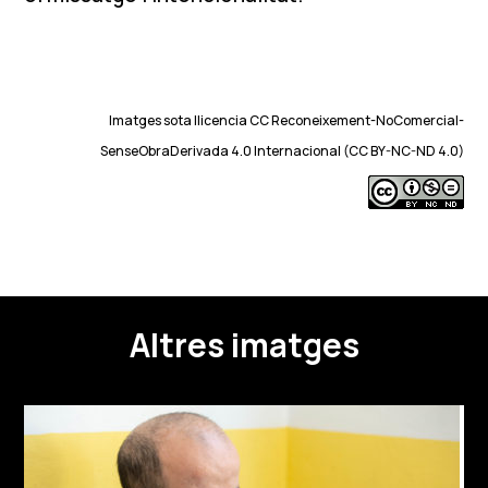
Imatges sota llicencia CC Reconeixement-NoComercial-
SenseObraDerivada 4.0 Internacional (CC BY-NC-ND 4.0)
Altres imatges