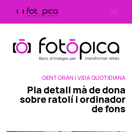
Skip
to
content
GENT GRAN | VIDA QUOTIDIANA
Pla detall mà de dona
sobre ratolí i ordinador
de fons