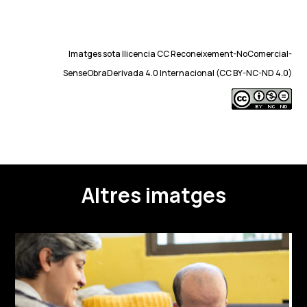
Imatges sota llicencia CC Reconeixement-NoComercial-
SenseObraDerivada 4.0 Internacional (CC BY-NC-ND 4.0)
Altres imatges