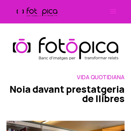
Skip
to
content
VIDA QUOTIDIANA
Noia davant prestatgeria
de llibres