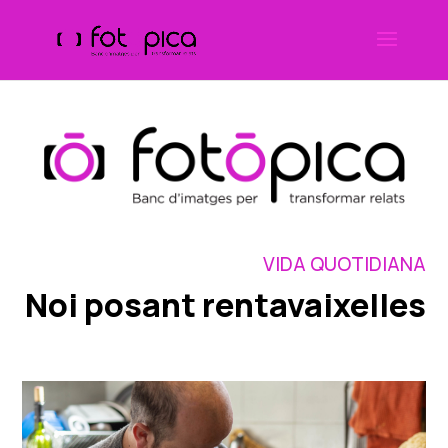
Skip
to
content
VIDA QUOTIDIANA
Noi posant rentavaixelles