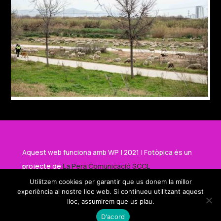
Aquest web funciona amb WP | 2021 | Fotòpica és un
projecte de
La Pera Comunicació SCCL
Utilitzem cookies per garantir que us donem la millor
experiència al nostre lloc web. Si continueu utilitzant aquest
Amb el suport de
lloc, assumirem que us plau.
D'acord