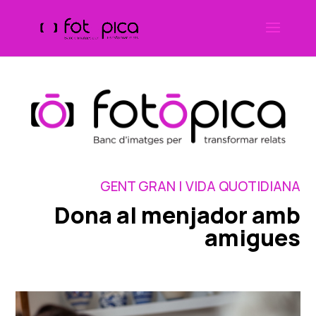
Skip
to
content
GENT GRAN | VIDA QUOTIDIANA
Dona al menjador amb
amigues