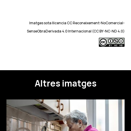
Imatges sota llicencia CC Reconeixement-NoComercial-
SenseObraDerivada 4.0 Internacional (CC BY-NC-ND 4.0)
Altres imatges