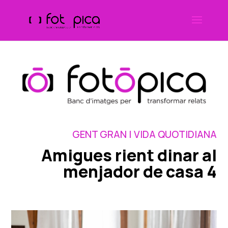
Skip
to
content
GENT GRAN | VIDA QUOTIDIANA
Amigues rient dinar al
menjador de casa 4